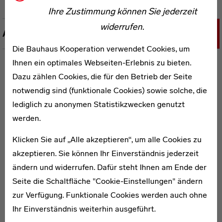
Ihre Zustimmung können Sie jederzeit
widerrufen.
Autoreninformationen
Die Bauhaus Kooperation verwendet Cookies, um
Ihnen ein optimales Webseiten-Erlebnis zu bieten.
Dazu zählen Cookies, die für den Betrieb der Seite
WEITERE PUBLIKATIONEN ZUM THEMA
notwendig sind (funktionale Cookies) sowie solche, die
lediglich zu anonymen Statistikzwecken genutzt
werden.
Bauhaus Museum Weimar
Klicken Sie auf „Alle akzeptieren“, um alle Cookies zu
akzeptieren. Sie können Ihr Einverständnis jederzeit
Das Bauhaus kommt aus Weimar und kehrte im Frühjahr
ändern und widerrufen. Dafür steht Ihnen am Ende der
2019 in ein neues Haus zurück. Im neu errichteten
Seite die Schaltfläche "Cookie-Einstellungen" ändern
Bauhaus-Museum Weimar werden erstmals die Schätze
zur Verfügung. Funktionale Cookies werden auch ohne
der ältesten Bauhaus-Sammlung der Welt geschlossen
Ihr Einverständnis weiterhin ausgeführt.
gezeigt. Der Band präsentiert jedoch nicht nur Design-