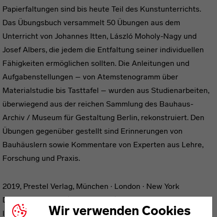
Papierfaltungen sind bis heute Teil des Kunstunterrichts.
Das Übungsbuch versammelt 50 Übungen aus dem
Unterricht von Johannes Itten, László Moholy-Nagy und
Josef Albers, die jedem die Entfaltung seiner individuellen
Fähigkeiten ermöglichen sollten. Die Anleitungen und
Aufgabenstellungen – von Atemstenogramm über
Materialstudie bis Tasttafel – wurden aus Studienarbeiten,
überwiegend aus der reichen Sammlung des Bauhaus-
Archiv / Museum für Gestaltung Berlin, rekonstruiert. Den
Übungen gegenüber gestellt sind Erinnerungen von
Bauhäuslern sowie Kommentare von Experten aus Lehre,
Forschung und Praxis.
2019, Prestel Verlag, München · London · New York
Deutsch/Englisch (zweisprachig)
Wir verwenden Cookies
ISBN 978-3-7913-5901-4