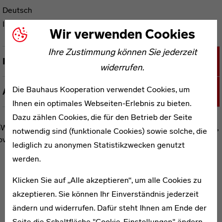
Deutsch
ISBN 978-3-7443-0305-7
Wir verwenden Cookies
Ihre Zustimmung können Sie jederzeit
Inhalt
widerrufen.
Die Bauhaus Kooperation verwendet Cookies, um
Autoreninformationen
Ihnen ein optimales Webseiten-Erlebnis zu bieten.
Dazu zählen Cookies, die für den Betrieb der Seite
notwendig sind (funktionale Cookies) sowie solche, die
lediglich zu anonymen Statistikzwecken genutzt
werden.
WEITERE PUBLIKATIONEN ZUM THEMA
Klicken Sie auf „Alle akzeptieren“, um alle Cookies zu
akzeptieren. Sie können Ihr Einverständnis jederzeit
ändern und widerrufen. Dafür steht Ihnen am Ende der
bauhaus imaginista
Seite die Schaltfläche "Cookie-Einstellungen" ändern