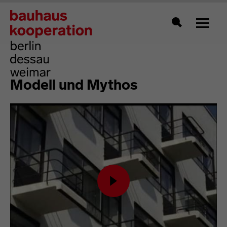
Zeigt 
Suche
Modell und Mythos
Inhalt von Youtube laden