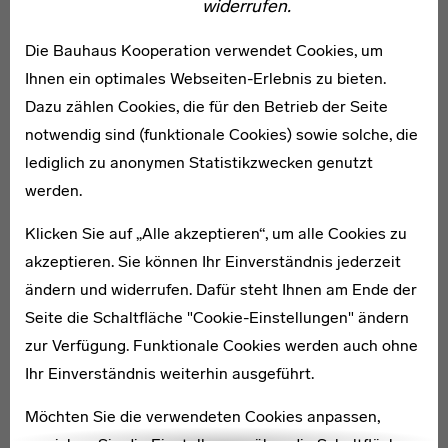
widerrufen.
Weltkriegs bis zur Auflösung und der Emigration, der
beruflichen Weiterreise oder auch der Verstrickung
Die Bauhaus Kooperation verwendet Cookies, um
einiger Bauhäusler im Nationalsozialistischen
Ihnen ein optimales Webseiten-Erlebnis zu bieten.
Deutschland. Erinnert werden diese Etappen vor allem
Dazu zählen Cookies, die für den Betrieb der Seite
von einigen ehemaligen Bauhaus-Studenten beiderlei
notwendig sind (funktionale Cookies) sowie solche, die
Geschlechts, die Meister kommen über Archivmaterial
lediglich zu anonymen Statistikzwecken genutzt
zu Wort.
werden.
Diese wohl umfassendste kritische Darstellung der
Klicken Sie auf „Alle akzeptieren“, um alle Cookies zu
künstlerischen und politischen Ziele des Bauhauses in
akzeptieren. Sie können Ihr Einverständnis jederzeit
einem Filmporträt gibt Einblick in die Essenz der
ändern und widerrufen. Dafür steht Ihnen am Ende der
Bauhaus-Prinzipien, die Konflikte, die zur Verlegung des
Seite die Schaltfläche "Cookie-Einstellungen" ändern
Bauhauses von Weimar nach Dessau führten, die
zur Verfügung. Funktionale Cookies werden auch ohne
Auflösung der Schule in der Nazi-Zeit, die Bautätigkeit
Ihr Einverständnis weiterhin ausgeführt.
im jungen Staat Israel und die Entstehung des Mythos
vom „Bauhaus“ in den USA.
Möchten Sie die verwendeten Cookies anpassen,
erreichen Sie die Einstellungen über die Schaltfläche