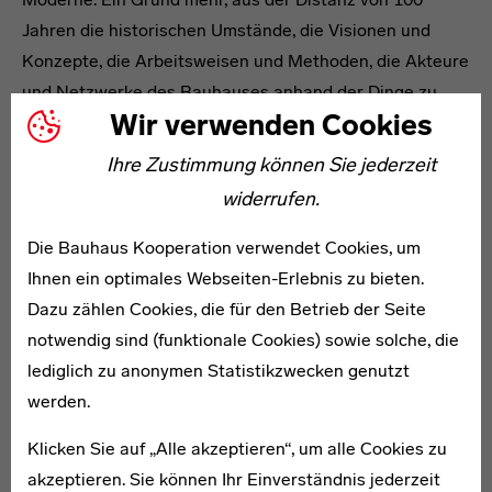
Jahren die historischen Umstände, die Visionen und
Konzepte, die Arbeitsweisen und Methoden, die Akteure
und Netzwerke des Bauhauses anhand der Dinge zu
Wir verwenden Cookies
vergegenwärtigen, die durch die Sammlungstätigkeit
seit 1976 erhalten sind.
Ihre Zustimmung können Sie jederzeit
Gleichzeitig verknüpft die Ausstellung räumlich und
widerrufen.
inhaltlich die zahlreichen Bauhausbauten, die sich von
Die Bauhaus Kooperation verwendet Cookies, um
Norden bis Süden wie ein roter Faden durch Dessau
Ihnen ein optimales Webseiten-Erlebnis zu bieten.
ziehen. Während die Besucher*innen des
Dazu zählen Cookies, die für den Betrieb der Seite
Bauhausgebäudes beispielsweise die Abläufe des
notwendig sind (funktionale Cookies) sowie solche, die
Unterrichts und des Zusammenlebens der
lediglich zu anonymen Statistikzwecken genutzt
Bauhäusler*innen beim Begehen der Architektur
werden.
nachvollziehen können, werden Ideen und Alltag,
Klassen und Werkstätten, Lehrer und Schüler durch
Klicken Sie auf „Alle akzeptieren“, um alle Cookies zu
Skizzen, Fotos, Kunstwerke und Werkstattprodukte im
akzeptieren. Sie können Ihr Einverständnis jederzeit