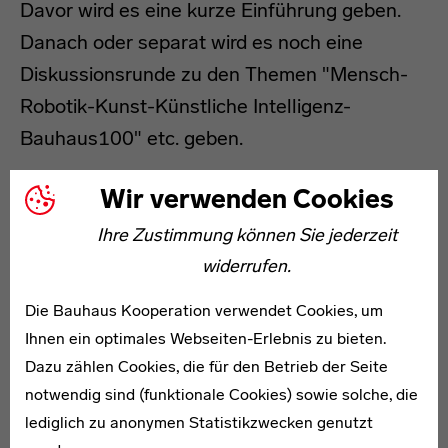
Davor wird es eine kurze Einführung geben.
Danach oder separat wird es noch eine
Diskussionsrunde zu den Themen "Mensch-
Robotik-Kunst-Künstliche Intelligenz-
Bauhaus100" etc. geben.
Die Performance wird ca. 45 Minuten dauern. Davor wird
Wir verwenden Cookies
es eine kurze Einführung geben. Danach oder separat
Ihre Zustimmung können Sie jederzeit
wird es noch eine Diskussionsrunde zu den Themen
"Mensch-Robotik-Kunst-Künstliche Intelligenz-
widerrufen.
Bauhaus100" etc. geben.
Die Bauhaus Kooperation verwendet Cookies, um
Ihnen ein optimales Webseiten-Erlebnis zu bieten.
Dazu zählen Cookies, die für den Betrieb der Seite
notwendig sind (funktionale Cookies) sowie solche, die
lediglich zu anonymen Statistikzwecken genutzt