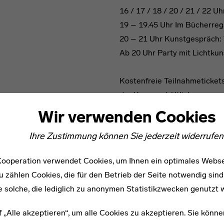
16 / 17 / 18 / 20 / 21 / 22
19 – 19.45 Uhr Im Bücherrega
20 – 21 Uhr Kunstgespräch: 
Ab 20 Uhr Party mit Lichtkuns
Kostenfreie Teilnahmetickets
der Kasse erhältlich.
Weitere Informationen findet
Wir verwenden Cookies
https://www.lwl.org/LWL
Ihre Zustimmung können Sie jederzeit widerrufen
Mehr Informationen
ooperation verwendet Cookies, um Ihnen ein optimales Webse
u zählen Cookies, die für den Betrieb der Seite notwendig sind
e solche, die lediglich zu anonymen Statistikzwecken genutzt 
f „Alle akzeptieren“, um alle Cookies zu akzeptieren. Sie könne