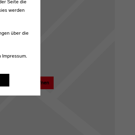
er Seite die
kies werden
ngen über die
m
Impressum
.
Kartenansicht öffnen