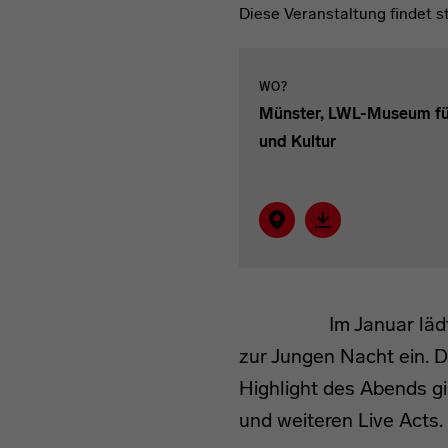
Diese Veranstaltung findet 
WO?
Münster, LWL-Museum fü
und Kultur
Auf Karte zeigen
Verantaltung im I
Im Januar lä
zur Jungen Nacht ein. De
Highlight des Abends gi
und weiteren Live Acts.