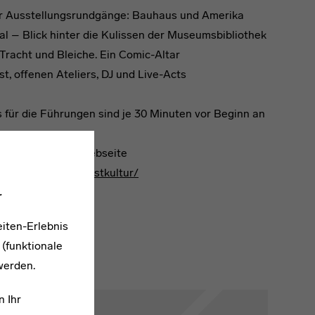
 Uhr Ausstellungsrundgänge: Bauhaus und Amerika
l – Blick hinter die Kulissen der Museumsbibliothek
Tracht und Bleiche. Ein Comic-Altar
t, offenen Ateliers, DJ und Live-Acts
 für die Führungen sind je 30 Minuten vor Beginn an
 ihr auf unserer Webseite
/Kultur/museumkunstkultur/
.
iten-Erlebnis
 (funktionale
werden.
n Ihr