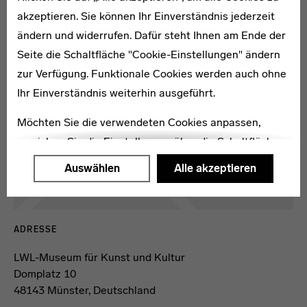
akzeptieren. Sie können Ihr Einverständnis jederzeit
ändern und widerrufen. Dafür steht Ihnen am Ende der
Kartenansicht öffnen
Seite die Schaltfläche "Cookie-Einstellungen" ändern
zur Verfügung. Funktionale Cookies werden auch ohne
Ihr Einverständnis weiterhin ausgeführt.
Möchten Sie die verwendeten Cookies anpassen,
erreichen Sie die Einstellungen über die Schaltfläche
"Auswählen".
Auswählen
Alle akzeptieren
Weitere Informationen finden Sie in unseren
Datenschutzerklärung
oder dem
Impressum
.
ADRESSE
LWL-Museum für Kunst und Kultur
Domplatz 10
48143 Münster, Deutschland