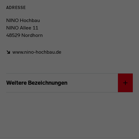
Kontaktdaten und Öffnungszeiten
ADRESSE
NINO Hochbau
NINO Allee 11
48529 Nordhorn
www.nino-hochbau.de
Förderformel
Weitere Bezeichnungen