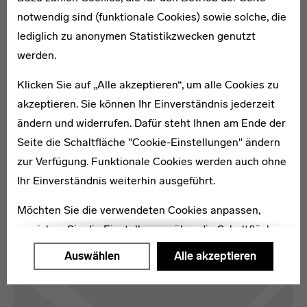
die zum Symbol der Wirtschaftswunderjahre wurde. Ab
notwendig sind (funktionale Cookies) sowie solche, die
Mitte der 1970er-Jahre gingen die Verkaufszahlen
lediglich zu anonymen Statistikzwecken genutzt
jedoch zurück und 1996 musste die Produktion
werden.
eingestellt werden. Der NINO-Hochbau stand einige
Jahre leer und wurde schließlich nach Plänen des
Klicken Sie auf „Alle akzeptieren“, um alle Cookies zu
Architekten Rainer Kresing entkernt und grundsaniert.
akzeptieren. Sie können Ihr Einverständnis jederzeit
2010 eröffnete die mittlerweile denkmalgeschützte
ändern und widerrufen. Dafür steht Ihnen am Ende der
Textilfabrik neu als „Kompetenzzentrum Wirtschaft“,
Seite die Schaltfläche "Cookie-Einstellungen" ändern
eine Teilfläche des ersten Obergeschosses wird vom
zur Verfügung. Funktionale Cookies werden auch ohne
Stadtmuseum Nordhorn genutzt. [DB]
Ihr Einverständnis weiterhin ausgeführt.
Möchten Sie die verwendeten Cookies anpassen,
Karte
erreichen Sie die Einstellungen über die Schaltfläche
"Auswählen".
Auswählen
Alle akzeptieren
Weitere Informationen finden Sie in unseren
Datenschutzerklärung
oder dem
Impressum
.