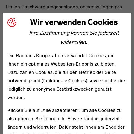
Hallen Frischware umgeschlagen, an sechs Tagen pro
Woche zwischen zwei und neun Uhr, aktuell etwa 1,5
Wir verwenden Cookies
Millionen Tonnen pro Jahr. In der mittleren Halle sorgt
seit 2015 das „Mehr! Theater am Großmarkt“ mit Platz
Ihre Zustimmung können Sie jederzeit
für 3500 Zuschauer für Betrieb auch in den
widerrufen.
Abendstunden. [OH]
Die Bauhaus Kooperation verwendet Cookies, um
Ihnen ein optimales Webseiten-Erlebnis zu bieten.
Karte
Dazu zählen Cookies, die für den Betrieb der Seite
notwendig sind (funktionale Cookies) sowie solche, die
lediglich zu anonymen Statistikzwecken genutzt
werden.
Klicken Sie auf „Alle akzeptieren“, um alle Cookies zu
akzeptieren. Sie können Ihr Einverständnis jederzeit
ändern und widerrufen. Dafür steht Ihnen am Ende der