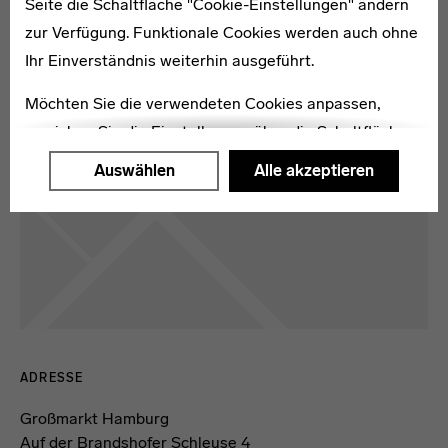
Seite die Schaltfläche "Cookie-Einstellungen" ändern
zur Verfügung. Funktionale Cookies werden auch ohne
Ihr Einverständnis weiterhin ausgeführt.
Kartenansicht öffnen
Möchten Sie die verwendeten Cookies anpassen,
erreichen Sie die Einstellungen über die Schaltfläche
"Auswählen".
Auswählen
Alle akzeptieren
Weitere Informationen finden Sie in unseren
Datenschutzerklärung
oder dem
Impressum
.
Kontaktdaten und Öffnungszeiten
ADRESSE
Großmarkt Hamburg
Auf der Brandshofer Schleuse 4