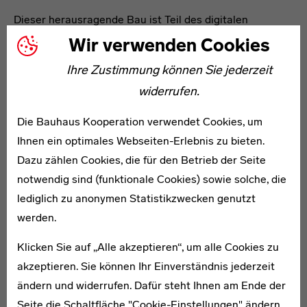
Dieser herausragende Bau ist Teil des digitalen
Vermittlungsformats „100 Jahre Architekturgeschichte
Wir verwenden Cookies
zwischen 1900 und 2000“, das ab April 2019 auf dieser
Ihre Zustimmung können Sie jederzeit
Webseite zugänglich sein wird. Der Ort ist nicht Teil der
widerrufen.
Grand Tour der Moderne und nicht zugänglich.
Die Bauhaus Kooperation verwendet Cookies, um
Der Objekttext wird derzeit erstellt. Bitte haben Sie
Ihnen ein optimales Webseiten-Erlebnis zu bieten.
etwas Geduld.
Dazu zählen Cookies, die für den Betrieb der Seite
notwendig sind (funktionale Cookies) sowie solche, die
Förderformel
lediglich zu anonymen Statistikzwecken genutzt
Weitere Bezeichnungen
werden.
Klicken Sie auf „Alle akzeptieren“, um alle Cookies zu
akzeptieren. Sie können Ihr Einverständnis jederzeit
ändern und widerrufen. Dafür steht Ihnen am Ende der
Seite die Schaltfläche "Cookie-Einstellungen" ändern