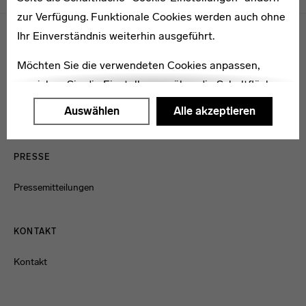
zur Verfügung. Funktionale Cookies werden auch ohne
Menulinks
Ihr Einverständnis weiterhin ausgeführt.
VERÖFFENTLICHUNGEN
Möchten Sie die verwendeten Cookies anpassen,
Personen rund ums Bauhaus
erreichen Sie die Einstellungen über die Schaltfläche
Bauhaus Imaginista Journal
"Auswählen".
Auswählen
Alle akzeptieren
Publikationen
Weitere Informationen finden Sie in unseren
Datenschutzerklärung
oder dem
Impressum
.
PRESSE
Pressemitteilungen
KONTAKT
Kontakt