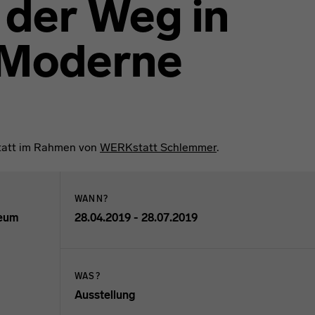
 der Weg in
 Moderne
statt im Rahmen von
WERKstatt Schlemmer
.
WANN?
seum
28.04.2019 - 28.07.2019
WAS?
CAL-Format herunterladen.
Ausstellung