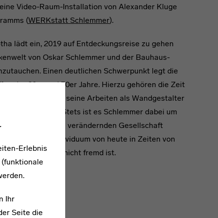
eine Video-Raum-Installation von Alexander Kluge
gramms (
WERKstatt Schlemmer
).
ha lädt ein, 2019 auf Entdeckungsreise zu gehen
nkenwelt von Oskar Schlemmer und der Bauhaus-
zutauchen. Einen deutlichen Schwerpunkt legt die
en der 20er und 30er Jahre. Hierzu gehören die Zeit
essau ebenso wie seine Arbeiten als Wandgestalter
n Bühne und Tanz. Stets ist es Schlemmer dabei um
.
schen in einer sich verändernden Gesellschaft
m gestressten Individuum von heute in Zeiten von
iten-Erlebnis
 und Co. durchaus nicht fremd ist.
 (funktionale
werden.
n Ihr
a
er Seite die