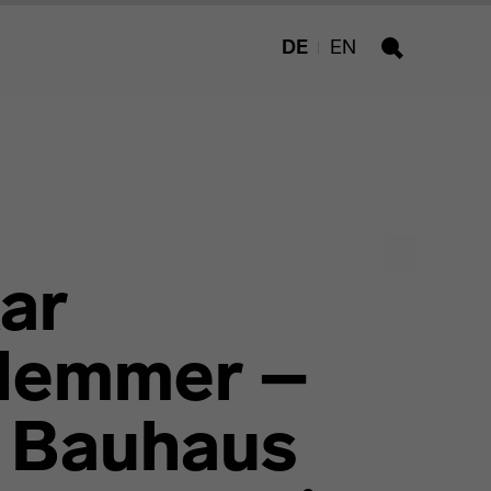
DE
EN
Suche
ar
lemmer –
 Bauhaus