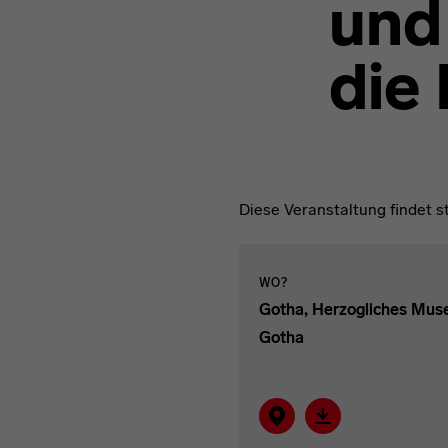
und
die
Diese Veranstaltung findet 
WO?
Gotha, Herzogliches Mu
Gotha
Auf Karte zeigen
Verantaltung im I