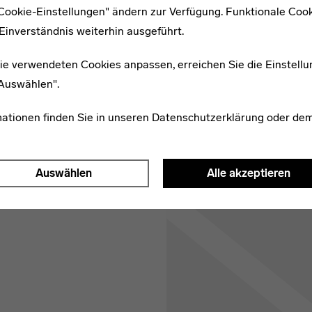
Öffnungszeiten:
täglich 10 –
"Cookie-Einstellungen" ändern zur Verfügung. Funktionale Coo
Einverständnis weiterhin ausgeführt.
Eintritt:
5,00 € | erm. 2,50 €
ie verwendeten Cookies anpassen, erreichen Sie die Einstellu
"Auswählen".
Mehr Informationen
mationen finden Sie in unseren
Datenschutzerklärung
oder de
Auswählen
Alle akzeptieren