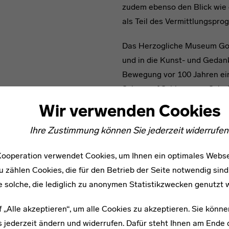
zudem ebenso den Blick wie 
als Teil des Vermittlungspro
Das Herzogliche Museum Got
und in die Kunst- und Geda
Bewegung vor 100 Jahren ein
Schau auf Schlemmers Schaff
am Bauhaus in Weimar und D
Wir verwenden Cookies
oder Projekte im Bereich vo
Ihre Zustimmung können Sie jederzeit widerrufen
die (Neu-)Verortung des Men
gelegen – ein Thema, das de
ooperation verwendet Cookies, um Ihnen ein optimales Webse
Social Media, Digital Natives
u zählen Cookies, die für den Betrieb der Seite notwendig sind
e solche, die lediglich zu anonymen Statistikzwecken genutzt 
f „Alle akzeptieren“, um alle Cookies zu akzeptieren. Sie könne
Herzogliches Museum Goth
 jederzeit ändern und widerrufen. Dafür steht Ihnen am Ende d